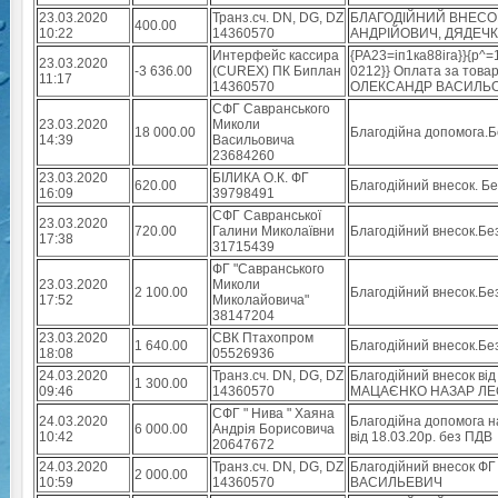
23.03.2020
Транз.сч. DN, DG, DZ
БЛАГОДІЙНИЙ ВНЕСО
400.00
10:22
14360570
АНДРІЙОВИЧ, ДЯДЕЧ
Интерфейс кассира
{РА23=іп1ка88іга}}{р^
23.03.2020
-3 636.00
(CUREX) ПК Биплан
0212}} Оплата за това
11:17
14360570
ОЛЕКСАНДР ВАСИЛЬОВИ
СФГ Савранського
23.03.2020
Миколи
18 000.00
Благодійна допомога.
14:39
Васильовича
23684260
23.03.2020
БІЛИКА О.К. ФГ
620.00
Благодійний внесок. Б
16:09
39798491
СФГ Савранської
23.03.2020
720.00
Галини Миколаївни
Благодійний внесок.Бе
17:38
31715439
ФГ "Савранського
23.03.2020
Миколи
2 100.00
Благодійний внесок.Бе
17:52
Миколайовича"
38147204
23.03.2020
СВК Птахопром
1 640.00
Благодійний внесок.Бе
18:08
05526936
24.03.2020
Транз.сч. DN, DG, DZ
Благодійний внесок 
1 300.00
09:46
14360570
МАЦАЄНКО НАЗАР ЛЕ
СФГ " Нива " Хаяна
24.03.2020
Благодійна допомога н
6 000.00
Андрія Борисовича
10:42
від 18.03.20р. без ПДВ
20647672
24.03.2020
Транз.сч. DN, DG, DZ
Благодійний внесок Ф
2 000.00
10:59
14360570
ВАСИЛЬЕВИЧ