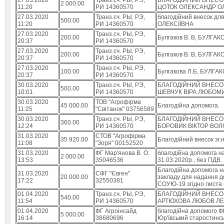
27.03.2020
Транз.сч. РЫ, РЭ,
БЛАГОДІЙНИЙ ВНЕСОК
2 000.00
11:20
РИ 14360570
ЦОТОК ОЛЕКСАНДР О
27.03.2020
Транз.сч. РЫ, РЭ,
благодійний внесок д
500.00
11:20
РИ 14360570
ОЛЕКСІЇВНА
27.03.2020
Транз.сч. РЫ, РЭ,
200.00
Булгаков В. В, БУЛ
20:37
РИ 14360570
27.03.2020
Транз.сч. РЫ, РЭ,
200.00
Булгаков В. В, БУЛГ
20:37
РИ 14360570
27.03.2020
Транз.сч. РЫ, РЭ,
100.00
Булгакова Л.Б, БУЛГ
20:37
РИ 14360570
30.03.2020
Транз.сч. РЫ, РЭ,
БЛАГОДІЙНИЙ ВНЕСОК
500.00
10:01
РИ 14360570
ШЕВЧУК ВІРА ЛЮБОМ
30.03.2020
ТОВ "Агрофірма
45 000.00
Благодійна допомога.
11:25
"Світанок" 03756589
30.03.2020
Транз.сч. РЫ, РЭ,
БЛАГОДІЙНИЙ ВНЕСОК
360.00
12:24
РИ 14360570
БОРОВИК ВІКТОР ВО
31.03.2020
СТОВ "Агрофірма
35 920.00
Благодійний внесок зг.
11:08
"Зоря" 00152520
31.03.2020
ФГ Мар'янова В. О.
благодійна допомога на
2 000.00
13:53
35046536
31.03.2020р., без ПДВ.
Благодійна допомога н
31.03.2020
СФГ "Євген"
20 000.00
закладу для надання д
17:22
32550381
СОУЮ-19 згідно листа б
01.04.2020
Транз.сч. РЫ, РЭ,
БЛАГОДІЙНИЙ ВНЕСОК
540.00
11:54
РИ 14360570
АРТЮХОВА ЛЮБОВ ЛЕ
01.04.2020
ФГ Агроінсайд
благодійна допомого Ф
5 000.00
16:14
38680696
Юр'ївський старостинсь