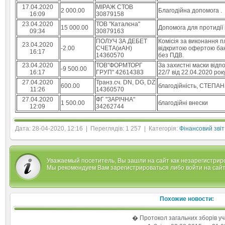
17.04.2020
МIРАЖ СТОВ
2 000.00
Благодійна допомога .
16:09
30879158
23.04.2020
ТОВ "Каталєна"
15 000.00
Допомога для протидії
09:34
30879163
ПОЛУЧ ЗА ДЕБЕТ
Комісія за виконання пл
23.04.2020
-2.00
СЧЕТА(иАН)
відкритою офертою банк
16:17
14360570
без ПДВ.
23.04.2020
ТОВ"ФОРМТОРГ
За захистні маски відп
-9 500.00
16:17
ГРУП" 42614383
22/7 від 22.04.2020 року
27.04.2020
Транз.сч. DN, DG, DZ
600.00
благодійність, СТЕП
11:26
14360570
27.04.2020
ФГ "ЗАРIЧНА"
1 500.00
благодійні внески
12:09
34262744
Дата: 28-04-2020, 12:16 | Переглядів: 1 257 | Категорія:
Фінансовий звіт
Уважаемый посетитель, Вы зашли на сайт как незарегистрир
Мы рекомендуем Вам
зарегистрироваться
либо войти на сайт
Похожие новости:
Протокол загальних зборів у