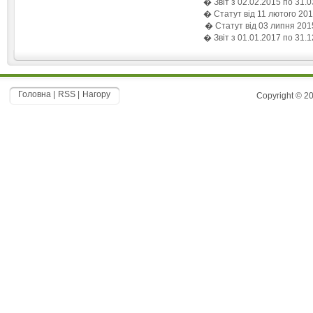
Звіт з 02.02.2015 по 31.
Статут від 11 лютого 201
Статут від 03 липня 201
Звіт з 01.01.2017 по 31.
Головна
|
RSS
|
Нагору
Copyright © 2