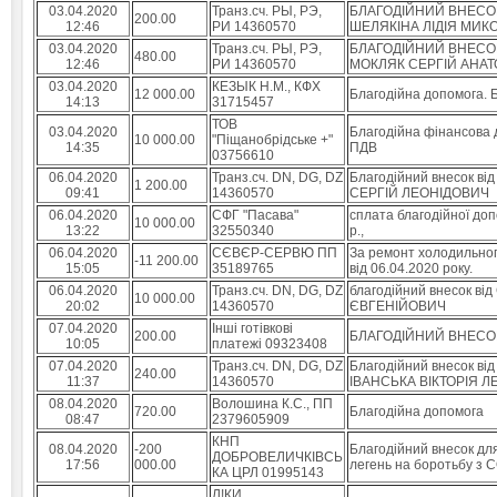
03.04.2020
Транз.сч. РЫ, РЭ,
БЛАГОДІЙНИЙ ВНЕСОК
200.00
12:46
РИ 14360570
ШЕЛЯКІНА ЛІДІЯ МИК
03.04.2020
Транз.сч. РЫ, РЭ,
БЛАГОДІЙНИЙ ВНЕСОК
480.00
12:46
РИ 14360570
МОКЛЯК СЕРГІЙ АНА
03.04.2020
КЕЗЫК Н.М., КФХ
12 000.00
Благодійна допомога. 
14:13
31715457
ТОВ
03.04.2020
Благодійна фінансова 
10 000.00
"Піщанобрідське +"
14:35
ПДВ
03756610
06.04.2020
Транз.сч. DN, DG, DZ
Благодійний внесок 
1 200.00
09:41
14360570
СЕРГІЙ ЛЕОНІДОВИЧ
06.04.2020
СФГ "Пасава"
сплата благодійної доп
10 000.00
13:22
32550340
р.,
06.04.2020
СЄВЄР-СЕРВЮ ПП
За ремонт холодильног
-11 200.00
15:05
35189765
від 06.04.2020 року.
06.04.2020
Транз.сч. DN, DG, DZ
благодійний внесок в
10 000.00
20:02
14360570
ЄВГЕНІЙОВИЧ
07.04.2020
Iншi готівкові
200.00
БЛАГОДІЙНИЙ ВНЕСОК;
10:05
платежi 09323408
07.04.2020
Транз.сч. DN, DG, DZ
Благодійний внесок ві
240.00
11:37
14360570
ІВАНСЬКА ВІКТОРІЯ Л
08.04.2020
Волошина К.С., ПП
720.00
Благодійна допомога
08:47
2379605909
КНП
08.04.2020
-200
Благодійний внесок дл
ДОБРОВЕЛИЧКІВСЬ
17:56
000.00
легень на боротьбу з
КА ЦРЛ 01995143
Л!КИ