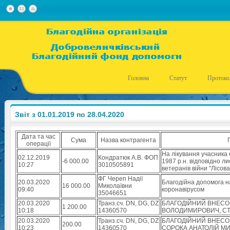
Головна
Статут
Протоко
Звіт з 01.01.2019 по 28.04.2020
Дата та час
Сума
Назва контрагента
операції
На лікування учасника
02.12.2019
Кондратюк А.В. ФОП
-6 000.00
1987 р.н. відповідно л
10:27
3010505891
ветеранів війни "Лісова
ФГ Череп Надії
20.03.2020
Благодійна допомога н
16 000.00
Миколаївни
09:40
коронавірусом
35046651
20.03.2020
Транз.сч. DN, DG, DZ
БЛАГОДІЙНИЙ ВНЕСОК
1 200.00
10:18
14360570
ВОЛОДИМИРОВИЧ, СТ
20.03.2020
Транз.сч. DN, DG, DZ
БЛАГОДІЙНИЙ ВНЕСОК
200.00
10:23
14360570
СОРОКА АНАТОЛІЙ М