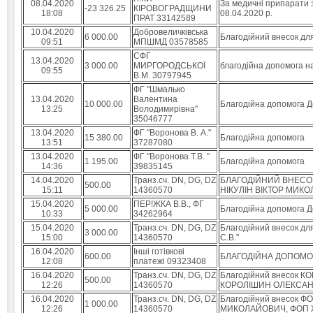
08.04.2020
За медичні припарати 
-23 326.25
КIРОВОГРАДЩИНИ
18:08
08.04.2020 р.
ПРАТ 33142589
10.04.2020
Добровеличківська
6 000.00
Благодійний внесок дл
09:51
МПШМД 03578585
СФГ
13.04.2020
3 000.00
МИРГОРОДСЬКОЇ
благодійна допомога 
09:55
В.М. 30797945
ФГ "Шмалько
13.04.2020
Валентина
10 000.00
Благодійна допомога Д
13:25
Володимирiвна"
35046777
13.04.2020
ФГ "Воронова В. А."
15 380.00
Благодійна допомога
13:51
37287080
13.04.2020
ФГ "Воронова Т.В. "
1 195.00
Благодійна допомога
14:36
39835145
14.04.2020
Транз.сч. DN, DG, DZ
БЛАГОДІЙНИЙ ВНЕСОК
500.00
15:11
14360570
НІКУЛІН ВІКТОР МИК
15.04.2020
ПЕР!ЖКА В.В., ФГ
5 000.00
Благодійна допомога Д
10:33
34262964
15.04.2020
Транз.сч. DN, DG, DZ
Благодійний внесок дл
3 000.00
15:00
14360570
С.В."
16.04.2020
Iншi готівкові
600.00
БЛАГОДІЙНА ДОПОМОГ
12:08
платежi 09323408
16.04.2020
Транз.сч. DN, DG, DZ
Благодійний внесок
500.00
12:26
14360570
КОРОЛІШИН ОЛЕКСА
16.04.2020
Транз.сч. DN, DG, DZ
Благодійний внесок
1 000.00
12:26
14360570
МИКОЛАЙОВИЧ, ФОП