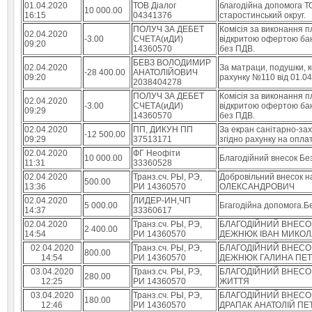
01.04.2020
ТОВ Діалог
благодійна допомога Т
10 000.00
16:15
04341376
старостинський округ.
ПОЛУЧ ЗА ДЕБЕТ
Комісія за виконання пл
02.04.2020
-3.00
СЧЕТА(иДИ)
відкритою офертою банк
09:20
14360570
без ПДВ.
БЕВЗ ВОЛОДИМИР
02.04.2020
За матраци, подушки, к
-28 400.00
АНАТОЛІЙОВИЧ
09:20
рахунку №110 від 01.04
2038404278
ПОЛУЧ ЗА ДЕБЕТ
Комісія за виконання пл
02.04.2020
-3.00
СЧЕТА(иДИ)
відкритою офертою банк
09:29
14360570
без ПДВ.
02.04.2020
ПП, ДИКУН ПП
За екран санітарно-зах
-12 500.00
09:29
37513171
згідно рахунку на оплат
02.04.2020
ФГ Неофіти
10 000.00
Благодійний внесок Бе
11:31
33360528
02.04.2020
Транз.сч. РЫ, РЭ,
Добровільний внесок 
500.00
13:36
РИ 14360570
ОЛЕКСАНДРОВИЧ
02.04.2020
ЛИДЕР-ИН,ЧП
5 000.00
Бгагодійна допомога.Б
14:37
33360617
02.04.2020
Транз.сч. РЫ, РЭ,
БЛАГОДІЙНИЙ ВНЕСО
2 400.00
14:54
РИ 14360570
ДЕЖНЮК ІВАН МИКО
02.04.2020
Транз.сч. РЫ, РЭ,
БЛАГОДІЙНИЙ ВНЕСОК
800.00
14:54
РИ 14360570
ДЕЖНЮК ГАЛИНА ПЕТ
03.04.2020
Транз.сч. РЫ, РЭ,
БЛАГОДІЙНИЙ ВНЕСОК
280.00
12:25
РИ 14360570
ЖИТТЯ
03.04.2020
Транз.сч. РЫ, РЭ,
БЛАГОДІЙНИЙ ВНЕСОК
180.00
12:46
РИ 14360570
ДРАПАК АНАТОЛІЙ ПЕ